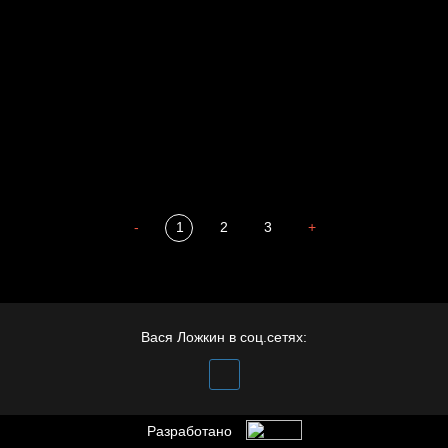
Престол
Пора творить добро
Полудруг
Охота на человека
Отцы
-
1
2
3
+
Вася Ложкин в соц.сетях:
Разработано