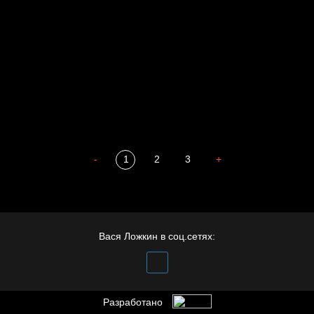
Престол
Пора творить добро
Полудруг
Охота на человека
Отцы
-
1
2
3
+
Вася Ложкин в соц.сетях:
Разработано