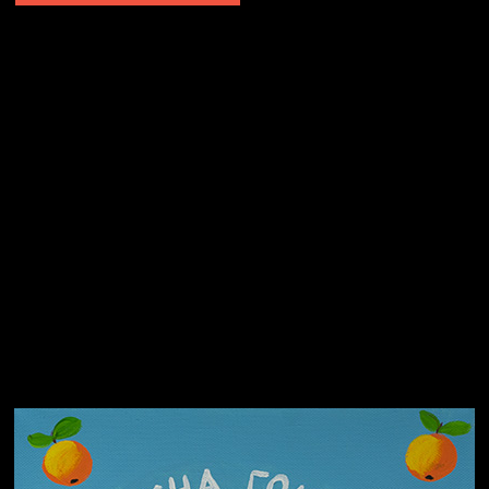
Не грузи
Не вижу, не слышу, не скажу
Навстречу весне
На потом
Много сладкого вредно
Лишние детали
Котоград
Земля плоская