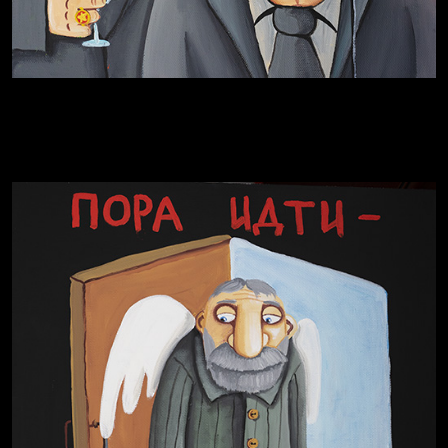
Разум осветил
Престол
Родина знает