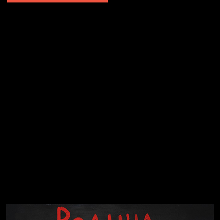
Явка провалена
Я это не я
Чертовщина в голове
Хватит отвлекать
Темный лес
Схема сборки кота
Спящий кот
СМЕРШ