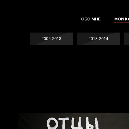
ОБО МНЕ
МОИ К
2009-2013
2013-2014
Явка провалена
Хватит отвлекать
Спящий кот
Родина знает
Пора творить добро