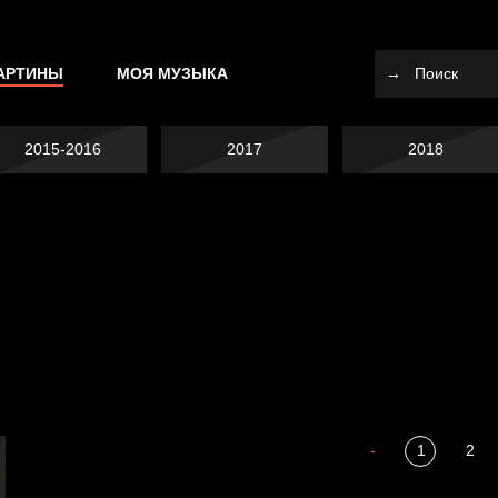
АРТИНЫ
МОЯ МУЗЫКА
2015-2016
2017
2018
Я это не я
Темный лес
СМЕРШ
Разум осветил
-
1
2
Полудруг