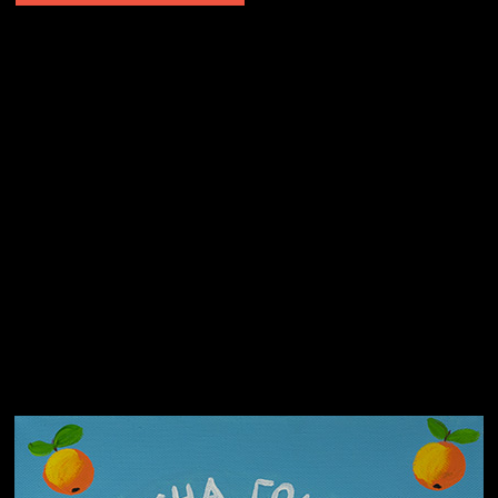
Не грузи
Не вижу, не слышу, не скажу
Навстречу весне
На потом
Много сладкого вредно
Лишние детали
Котоград
Земля плоская