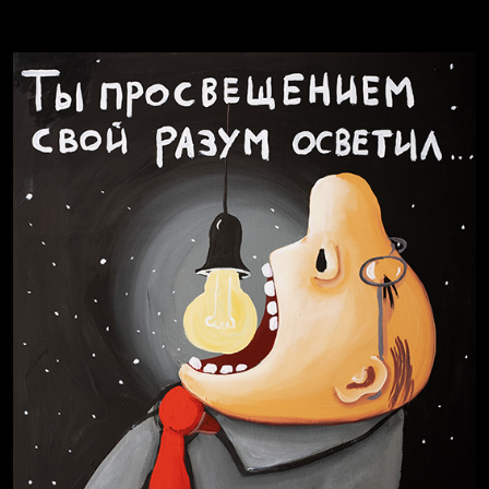
СМЕРШ
Свинтиликтуалы
Родина знает
Спящий кот