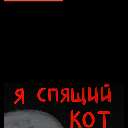
Явка провалена
Я это не я
Чертовщина в голове
Хватит отвлекать
Темный лес
Схема сборки кота