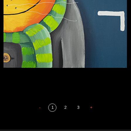
Охота на
-
1
2
3
+
человека
Отцы