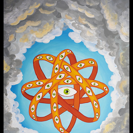
Явка
Чертовщина
Хватит
Свинтиликтуалы
провалена
в голове
отвлекать
Я
Темный
Схема
Спящий
СМЕРШ
Родина
Разум
это
лес
сборки
кот
знает
осветил
не я
кота