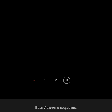
За счастьем
Мизантроп
В Москву! Разгонять тоску!
Иди
В каком смысле?
Давайте тешить себя иллюзиями
Сладких снов
-
1
2
3
+
Вася Ложкин в соц.сетях: