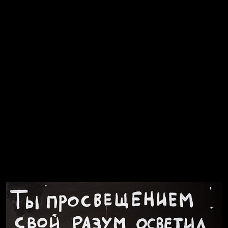
Явка провалена
Я это не я
Чертовщина в голове
Хватит отвлекать
Темный лес
Схема сборки кота
Спящий кот
СМЕРШ
Свинтиликтуалы
Родина знает