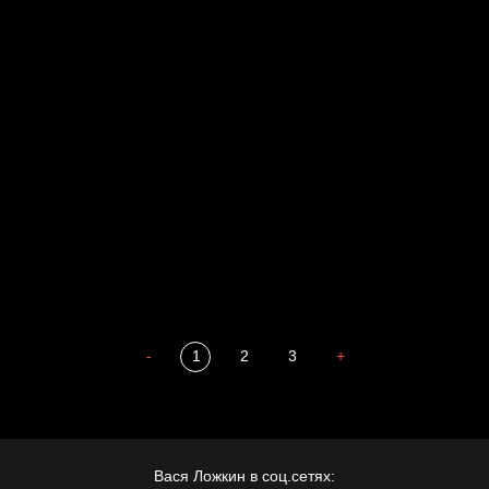
Свинтиликтуалы
Родина знает
Разум осветил
Престол
Пора творить добро
Полудруг
Охота на человека
Отцы
-
1
2
3
+
Вася Ложкин в соц.сетях: