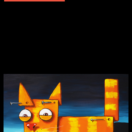
Явка провалена
Я это не я
Чертовщина в голове
Хватит отвлекать
Темный лес