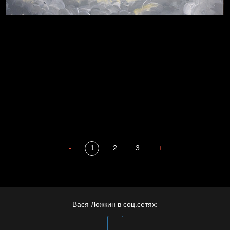
Пора творить добро
Полудруг
Охота на человека
Отцы
-
1
2
3
+
Престол
Вася Ложкин в соц.сетях: