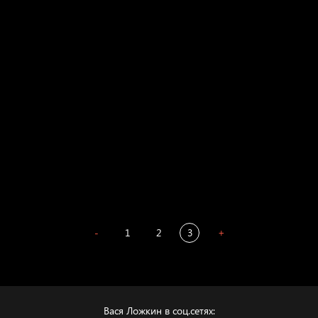
Russian Federation
Давайте тешить себя иллюзиями
За счастьем
Мизантроп
В Москву! Разгонять тоску!
Иди
В каком смысле?
Сладких снов
-
1
2
3
+
Вася Ложкин в соц.сетях: