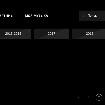
АРТИНЫ
МОЯ МУЗЫКА
2015-2016
2017
2018
Не вижу, не слышу,
Много сладкого
не скажу
Земля плоская
вредно
Внутренний мир
-
1
2