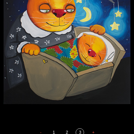
-
1
2
3
+