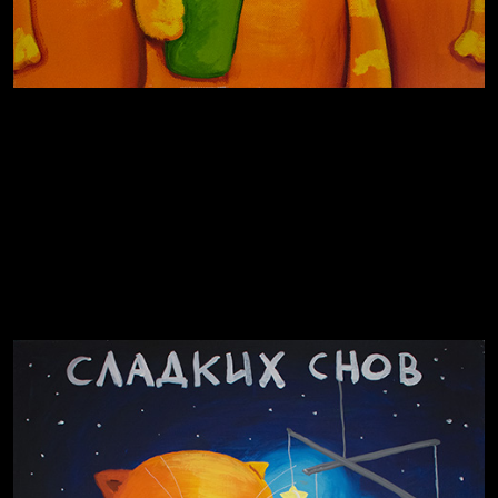
За счастьем
Мизантроп
В Москву! Разгонять тоску!
Иди
В каком смысле?
Давайте тешить себя иллюзиями