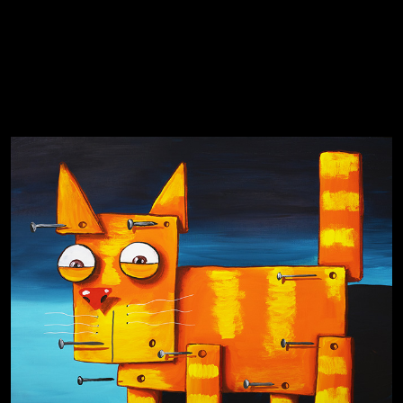
Явка провалена
Я это не я
Чертовщина в голове
Хватит отвлекать
Темный лес