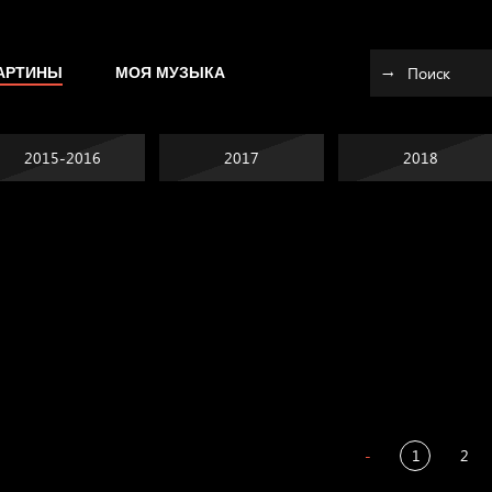
АРТИНЫ
МОЯ МУЗЫКА
2015-2016
2017
2018
Я это не я
Темный лес
СМЕРШ
Разум осветил
-
1
2