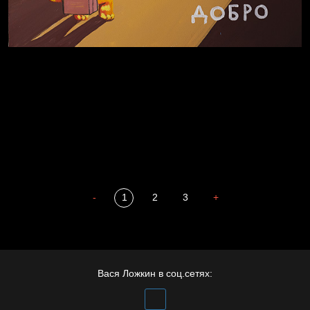
Полудруг
Охота на человека
Отцы
-
1
2
3
+
Пора творить добро
Вася Ложкин в соц.сетях: