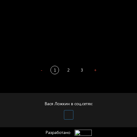
Престол
Пора творить добро
Полудруг
Охота на человека
Отцы
-
1
2
3
+
Вася Ложкин в соц.сетях:
Разработано