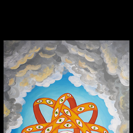
Спящий кот
СМЕРШ
Чертовщина в голове
Свинтиликтуалы
Родина знает
Разум осветил