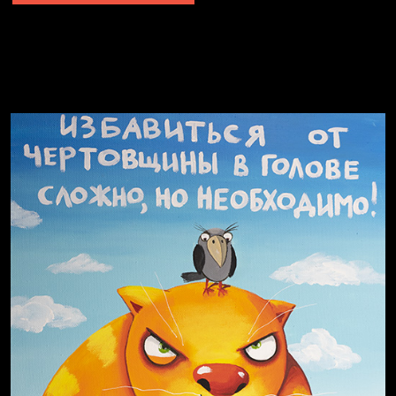
Явка провалена
Я это не я