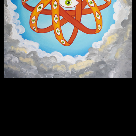
Пора творить добро
Полудруг
Охота на человека