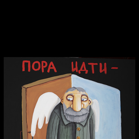
Спящий кот
СМЕРШ
Свинтиликтуалы
Родина знает
Темный лес
Разум осветил
Престол