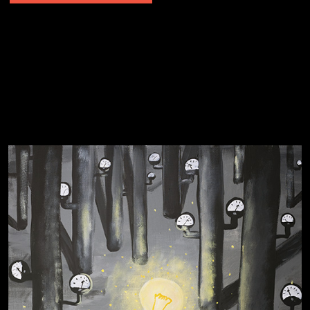
Явка провалена
Я это не я
Чертовщина в голове
Хватит отвлекать