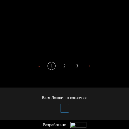
Престол
Пора творить добро
Полудруг
Охота на человека
Отцы
-
1
2
3
+
Вася Ложкин в соц.сетях:
Разработано