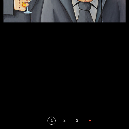
Разум осветил
Престол
Пора творить добро
Полудруг
Охота на человека
Родина знает
Отцы
-
1
2
3
+