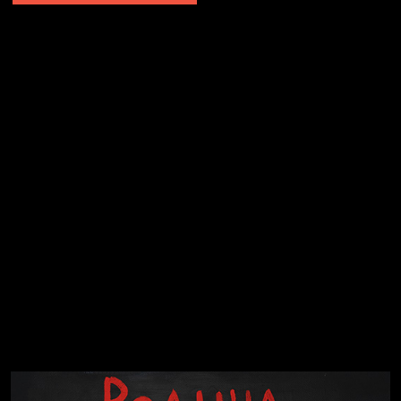
Явка провалена
Я это не я
Чертовщина в голове
Хватит отвлекать
Темный лес
Схема сборки кота
Спящий кот
СМЕРШ