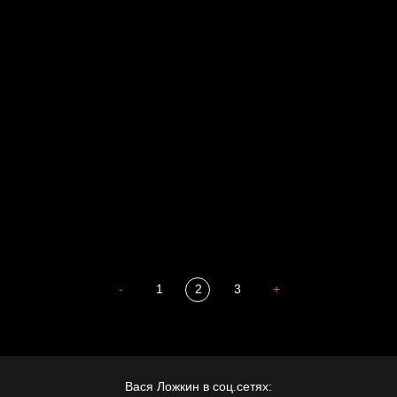
Голова
Воздух свободы
Внутренний мир
Весна
А у нас в квартире газ
Бойцы невидимого фронта
Бдительность
Попытка заняться спортом №4
-
1
2
3
+
Вася Ложкин в соц.сетях: