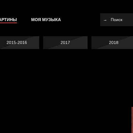
АРТИНЫ
МОЯ МУЗЫКА
2015-2016
2017
2018
Не вижу, не слышу,
Много сладкого
не скажу
Земля плоская
вредно
Внутренний мир