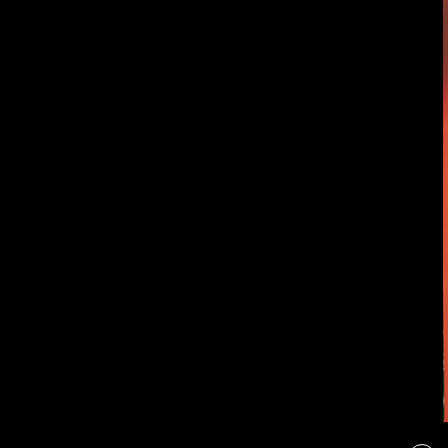
Бойцы невидимого
фронта