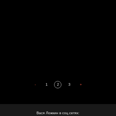
Голова
Воздух свободы
Внутренний мир
Весна
А у нас в квартире газ
Бойцы невидимого фронта
Бдительность
Попытка заняться спортом №4
-
1
2
3
+
Вася Ложкин в соц.сетях: