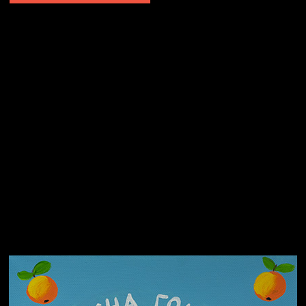
Не грузи
Не вижу, не слышу, не скажу
Навстречу весне
На потом
Много сладкого вредно
Лишние детали
Котоград
Земля плоская