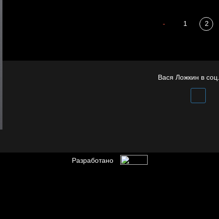
Внутренний мир
А у нас в квартире
-
1
2
Бдительность
газ
Вася Ложкин в соц.
Разработано