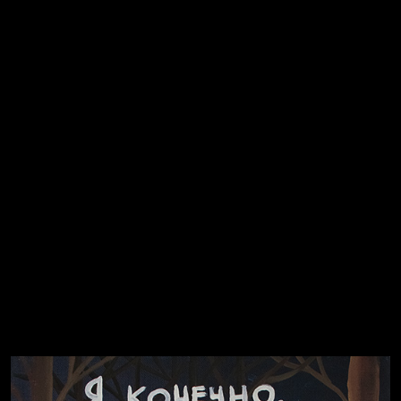
Попытка заняться спортом №2
Попытка заняться спортом №10
Попытка заняться спортом №7
Попытка заняться спортом №3
Попытка заняться спортом №9
Попытка заняться спортом №6
Попытка заняться спортом №8
Смотри, как все похорошело
Russian Federation
Давайте тешить себя иллюзиями
За счастьем