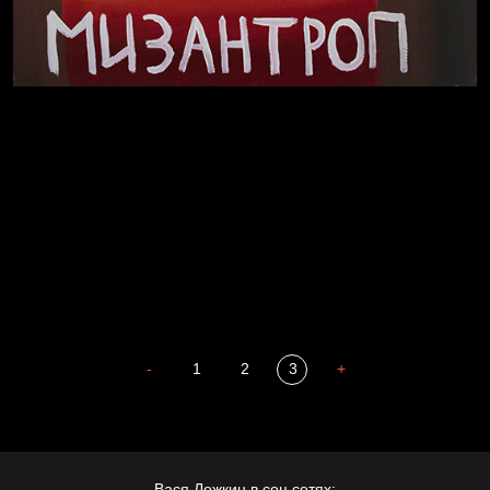
В Москву! Разгонять тоску!
Иди
В каком смысле?
Сладких снов
-
1
2
3
+
Мизантроп
Вася Ложкин в соц.сетях: