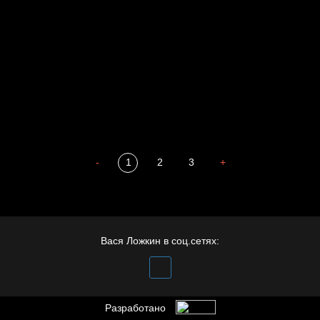
Престол
Пора творить добро
Полудруг
Охота на человека
Отцы
-
1
2
3
+
Вася Ложкин в соц.сетях:
Разработано