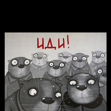
Russian Federation
Давайте тешить себя иллюзиями
За счастьем
Мизантроп
В Москву! Разгонять тоску!