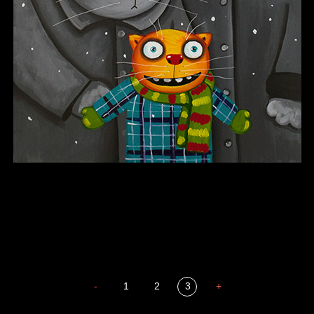
В каком смысле?
Сладких снов
-
1
2
3
+