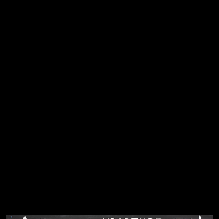
Не грузи
Не вижу, не слышу, не скажу
Навстречу весне
На потом
Много сладкого вредно
Лишние детали
Котоград
Земля плоская
Голова
Воздух свободы
Внутренний мир