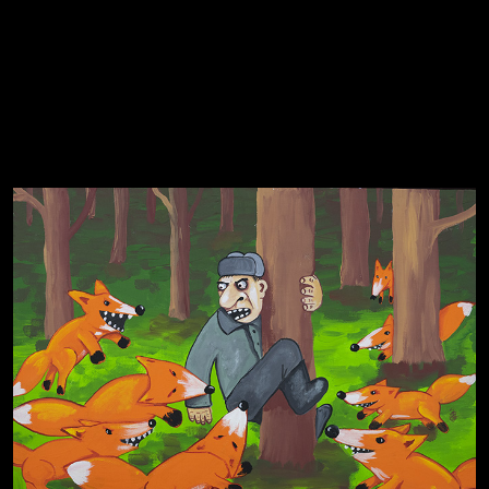
Свинтиликтуалы
Родина знает
Разум осветил
Престол
Пора творить добро
Полудруг