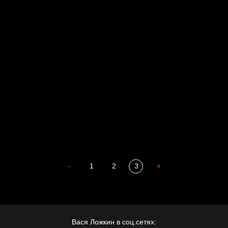
Russian Federation
Давайте тешить себя иллюзиями
За счастьем
Мизантроп
В Москву! Разгонять тоску!
Иди
В каком смысле?
Сладких снов
-
1
2
3
+
Вася Ложкин в соц.сетях: