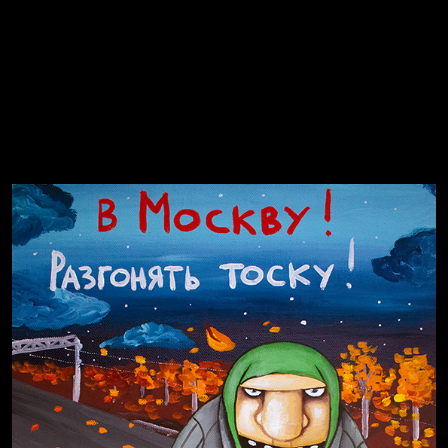
Попытка заняться спортом №8
Смотри, как все похорошело
Попытка заняться спортом №7
Russian Federation
Давайте тешить себя иллюзиями
За счастьем
Мизантроп