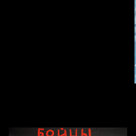
Много сладкого
Земля плоская
вредно