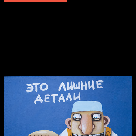
Не грузи
Не вижу, не слышу, не скажу
Навстречу весне
На потом
Много сладкого вредно