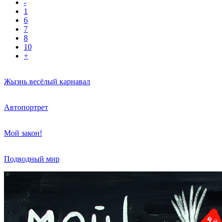
-
1
6
7
8
10
+
Жызнь весёлый карнавал
Автопортрет
Мой закон!
Подводный мир