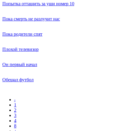
Попытка оттащить за уши номер 10
Пока смерть не разлучит нас
Пока родители спят
Плохой телевизор
Он первый начал
Обещал футбол
-
1
2
3
4
8