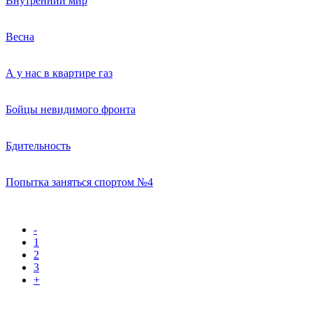
Внутренний мир
Весна
А у нас в квартире газ
Бойцы невидимого фронта
Бдительность
Попытка заняться спортом №4
-
1
2
3
+