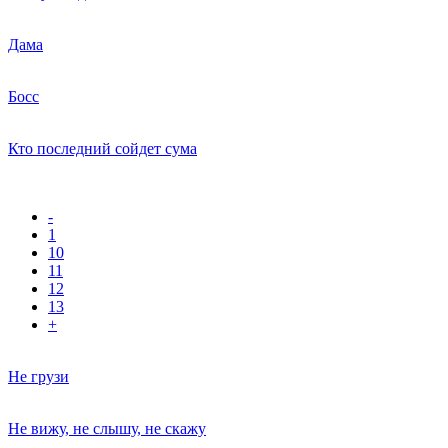
Дама
Босс
Кто последний сойдет сума
-
1
10
11
12
13
+
Не грузи
Не вижу, не слышу, не скажу