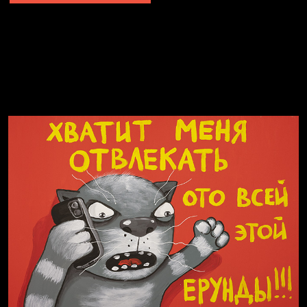
Явка провалена
Я это не я
Чертовщина в голове