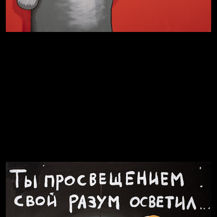
Темный лес
Схема сборки кота
Спящий кот
Хватит отвлекать
СМЕРШ
Свинтиликтуалы
Родина знает