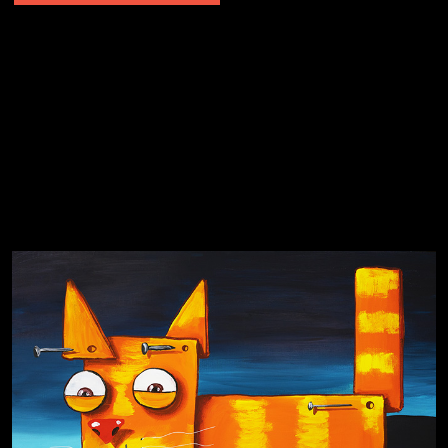
Явка провалена
Я это не я
Чертовщина в голове
Хватит отвлекать
Темный лес