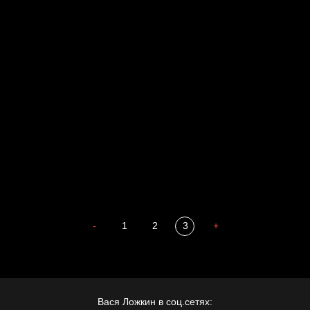
Russian Federation
Давайте тешить себя иллюзиями
За счастьем
Мизантроп
В Москву! Разгонять тоску!
Иди
В каком смысле?
Сладких снов
-
1
2
3
+
Вася Ложкин в соц.сетях: