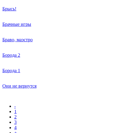
Брысь!
Брачные игры
Браво, маэстро
Борода 2
Борода 1
Они не вернутся
-
1
2
3
4
+