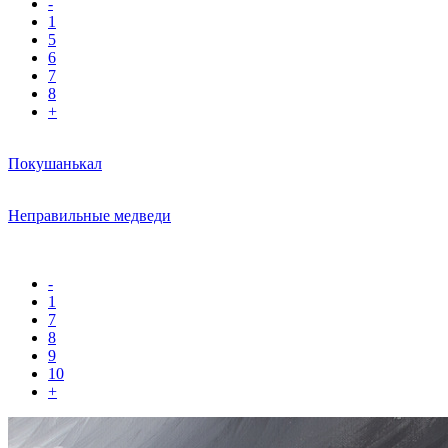
-
1
5
6
7
8
+
Покушанькал
Неправильные медведи
-
1
7
8
9
10
+