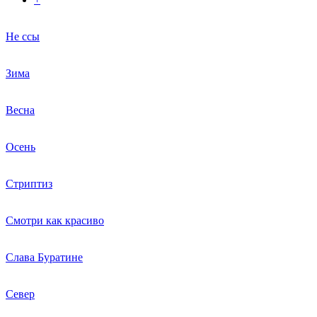
Не ссы
Зима
Весна
Осень
Стриптиз
Смотри как красиво
Слава Буратине
Север