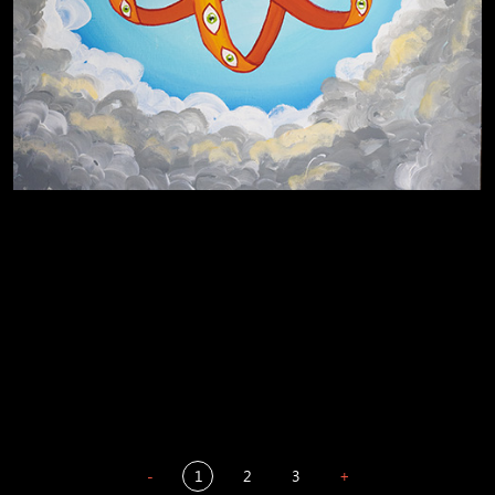
Пора творить добро
Полудруг
Охота на человека
Отцы
-
1
2
3
+