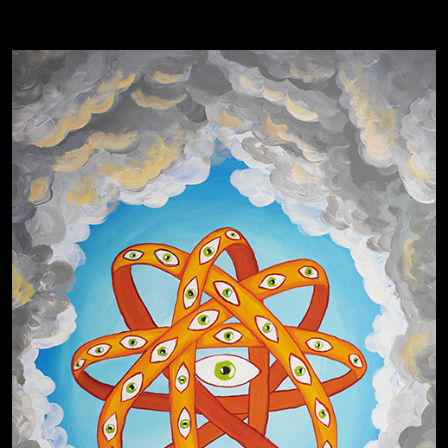
Свинтиликтуалы
Родина знает
Разум осветил