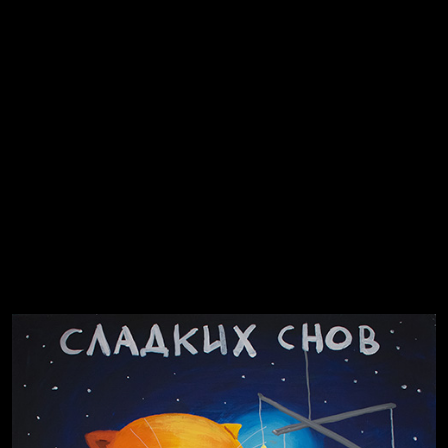
Смотри, как все похорошело
Russian Federation
Давайте тешить себя иллюзиями
За счастьем
Мизантроп
Попытка заняться спортом №8
В Москву! Разгонять тоску!
Иди
В каком смысле?