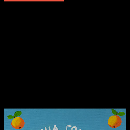
Не грузи
Не вижу, не слышу, не скажу
Навстречу весне
На потом
Много сладкого вредно
Лишние детали
Котоград
Земля плоская