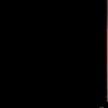
Бойцы невидимого
фронта