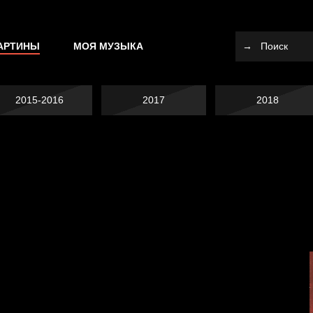
АРТИНЫ
МОЯ МУЗЫКА
2015-2016
2017
2018
Не вижу, не слышу,
Много сладкого
не скажу
Земля плоская
вредно
Внутренний мир