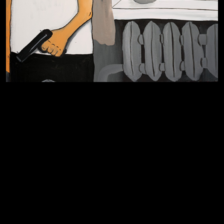
Я это не я
Чертовщина в голове
Хватит отвлекать
Темный лес
Схема сборки кота