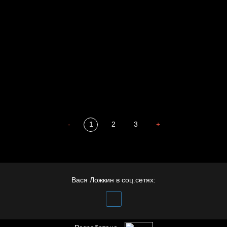
Престол
Пора творить добро
Полудруг
Охота на человека
Отцы
Разум осветил
-
1
2
3
+
Вася Ложкин в соц.сетях: