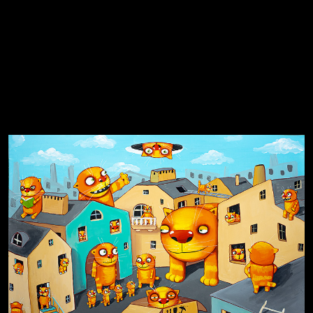
Не грузи
Не вижу, не слышу, не скажу
Навстречу весне
На потом
Много сладкого вредно
Лишние детали