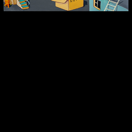
Земля плоская
Голова
Котоград
Воздух свободы
Внутренний мир
Весна
А у нас в квартире газ
Бойцы невидимого фронта
Бдительность